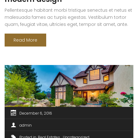
Pellentesque habitant morbi tristique senectus et netus et
malesuada fames ac turpis egestas. Vestibulum tortor
quam, feugiat vitae, ultricies eget, tempor sit amet, ante.
Donec eu libero sit amet quam egestas semper. Aenean
ultricies mi vitae est. Mauris placerat eleifend leo. Quisque
Read More
sit amet est et sapien ullamcorper pharetra. Vestibulum
erat wisi, condimentum sed, commodo [...]
December 6, 2016
admin
Posted in
Real Estates
Uncategorized