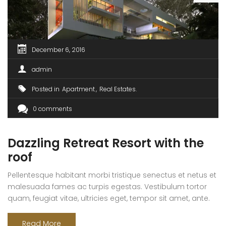
December 6, 2016
admin
Posted in
Apartment
Real Estates
0 comments
Dazzling Retreat Resort with the
roof
Pellentesque habitant morbi tristique senectus et netus et
malesuada fames ac turpis egestas. Vestibulum tortor
quam, feugiat vitae, ultricies eget, tempor sit amet, ante.
Donec eu libero sit amet quam egestas semper. Aenean
ultricies mi vitae est. Mauris placerat eleifend leo. Quisque
Read More