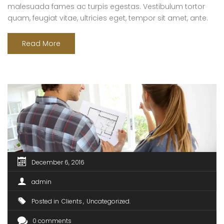
malesuada fames ac turpis egestas. Vestibulum tortor
quam, feugiat vitae, ultricies eget, tempor sit amet, ante.
Donec eu libero sit amet quam egestas semper. Aenean
ultricies mi vitae est. Mauris placerat eleifend leo. Quisque
Read More
sit amet est et sapien ullamcorper pharetra. Vestibulum
erat wisi, condimentum sed, commodo [...]
December 6, 2016
admin
Posted in
Clients
Uncategorized
0 comments