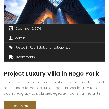
December 6, 2016
admin
Posted in
Real Estates
Uncategorized
0 comments
Project Luxury Villa in Rego Park
Pellentesque habitant morbi tristique senectus et netus et
malesuada fames ac turpis egestas. Vestibulum tortor
quam, feugiat vitae, ultricies eget, tempor sit amet, ante.
Donec eu libero sit amet quam egestas semper. Aenean
ultricies mi vitae est. Mauris placerat eleifend leo. Quisque
Read More