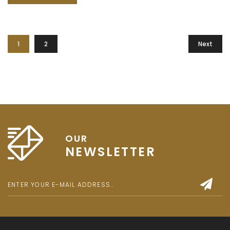
sit amet est et sapien ullamcorper pharetra. Vestibulum
erat wisi, condimentum sed, commodo [...]
1
2
Next
OUR
NEWSLETTER