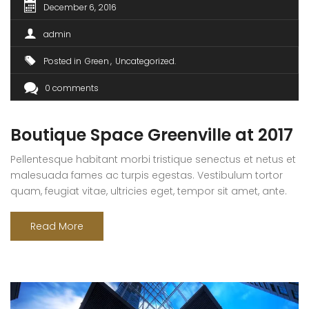
December 6, 2016
admin
Posted in
Green
Uncategorized
0 comments
Boutique Space Greenville at 2017
Pellentesque habitant morbi tristique senectus et netus et
malesuada fames ac turpis egestas. Vestibulum tortor
quam, feugiat vitae, ultricies eget, tempor sit amet, ante.
Donec eu libero sit amet quam egestas semper. Aenean
ultricies mi vitae est. Mauris placerat eleifend leo. Quisque
Read More
sit amet est et sapien ullamcorper pharetra. Vestibulum
erat wisi, condimentum sed, commodo [...]