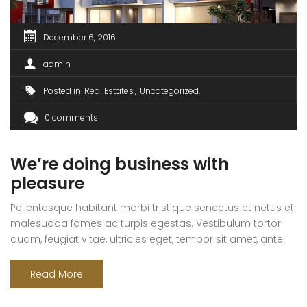
December 6, 2016
admin
Posted in
Real Estates
Uncategorized
0 comments
We’re doing business with
pleasure
Pellentesque habitant morbi tristique senectus et netus et
malesuada fames ac turpis egestas. Vestibulum tortor
quam, feugiat vitae, ultricies eget, tempor sit amet, ante.
Donec eu libero sit amet quam egestas semper. Aenean
ultricies mi vitae est. Mauris placerat eleifend leo. Quisque
Read More
sit amet est et sapien ullamcorper pharetra. Vestibulum
erat wisi, condimentum sed, commodo [...]