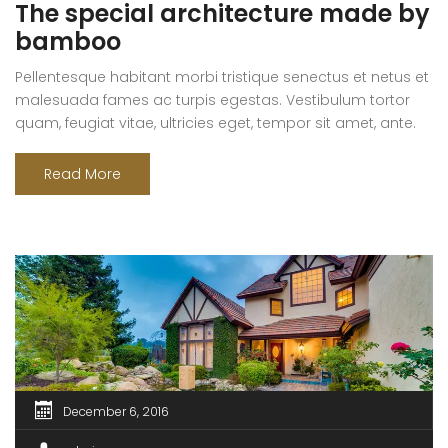
The special architecture made by
bamboo
Pellentesque habitant morbi tristique senectus et netus et
malesuada fames ac turpis egestas. Vestibulum tortor
quam, feugiat vitae, ultricies eget, tempor sit amet, ante.
Donec eu libero sit amet quam egestas semper. Aenean
ultricies mi vitae est. Mauris placerat eleifend leo.
Read More
December 6, 2016