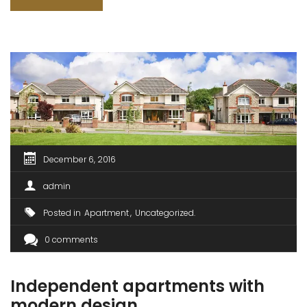
sit amet est et sapien ullamcorper pharetra. Vestibulum
erat wisi, condimentum sed, commodo [...]
December 6, 2016
admin
Posted in
Apartment
Uncategorized
0 comments
Independent apartments with
modern design