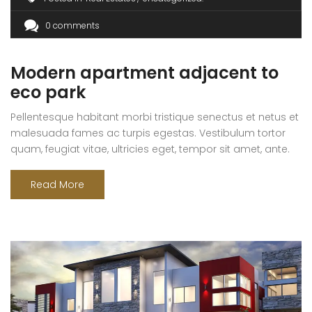
0 comments
Modern apartment adjacent to
eco park
Pellentesque habitant morbi tristique senectus et netus et
malesuada fames ac turpis egestas. Vestibulum tortor
quam, feugiat vitae, ultricies eget, tempor sit amet, ante.
Donec eu libero sit amet quam egestas semper. Aenean
ultricies mi vitae est. Mauris placerat eleifend leo. Quisque
Read More
sit amet est et sapien ullamcorper pharetra. Vestibulum
erat wisi, condimentum sed, commodo [...]