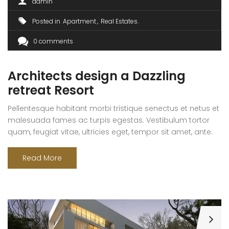
admin
Posted in
Apartment
Real Estates
0 comments
Architects design a Dazzling
retreat Resort
Pellentesque habitant morbi tristique senectus et netus et
malesuada fames ac turpis egestas. Vestibulum tortor
quam, feugiat vitae, ultricies eget, tempor sit amet, ante.
Donec eu libero sit amet quam egestas semper. Aenean
ultricies mi vitae est. Mauris placerat eleifend leo. Quisque
Read More
sit amet est et sapien ullamcorper pharetra. Vestibulum
erat wisi, condimentum sed, commodo [...]