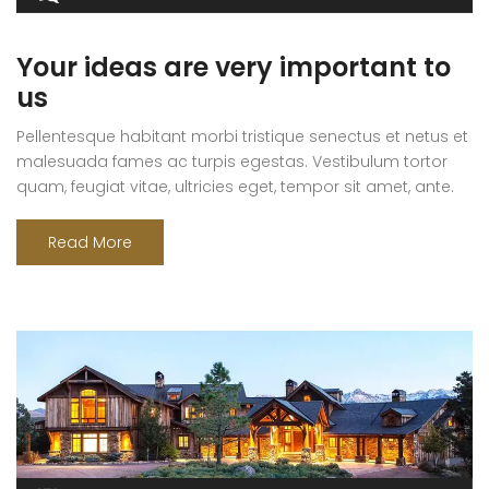
Your ideas are very important to
us
Pellentesque habitant morbi tristique senectus et netus et
malesuada fames ac turpis egestas. Vestibulum tortor
quam, feugiat vitae, ultricies eget, tempor sit amet, ante.
Donec eu libero sit amet quam egestas semper. Aenean
ultricies mi vitae est. Mauris placerat eleifend leo. Quisque
Read More
sit amet est et sapien ullamcorper pharetra. Vestibulum
erat wisi, condimentum sed, commodo [...]