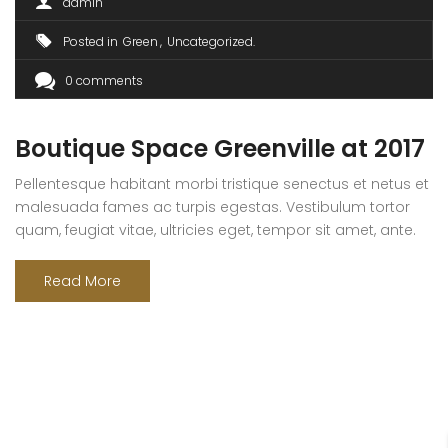
admin
Posted in
Green
Uncategorized
0 comments
Boutique Space Greenville at 2017
Pellentesque habitant morbi tristique senectus et netus et
malesuada fames ac turpis egestas. Vestibulum tortor
quam, feugiat vitae, ultricies eget, tempor sit amet, ante.
Donec eu libero sit amet quam egestas semper. Aenean
ultricies mi vitae est. Mauris placerat eleifend leo. Quisque
Read More
sit amet est et sapien ullamcorper pharetra. Vestibulum
erat wisi, condimentum sed, commodo [...]