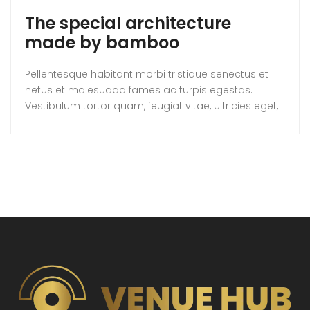
The special architecture
made by bamboo
Pellentesque habitant morbi tristique senectus et
netus et malesuada fames ac turpis egestas.
Vestibulum tortor quam, feugiat vitae, ultricies eget,
tempor sit amet, ante. Donec eu libero sit amet
quam egestas semper. Aenean ultricies mi vitae
est. Mauris placerat eleifend leo.