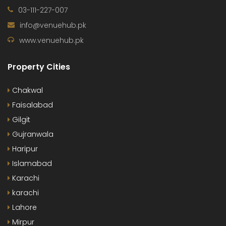
03-111-227-007
info@venuehub.pk
www.venuehub.pk
Property Cities
Chakwal
Faisalabad
Gilgit
Gujranwala
Haripur
Islamabad
Karachi
karachi
Lahore
Mirpur