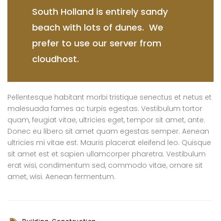
South Holland is entirely sandy
beach with lots of dunes. We
prefer to use our server from
cloudhost.
Pellentesque habitant morbi tristique senectus et netus et
malesuada fames ac turpis egestas. Vestibulum tortor
quam, feugiat vitae, ultricies eget, tempor sit amet, ante.
Donec eu libero sit amet quam egestas semper. Aenean
ultricies mi vitae est. Mauris placerat eleifend leo. Quisque
sit amet est et sapien ullamcorper pharetra. Vestibulum
erat wisi, condimentum sed, commodo vitae, ornare sit
amet, wisi. Aenean fermentum.
,