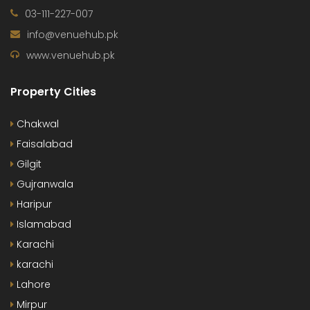
03-111-227-007
info@venuehub.pk
www.venuehub.pk
Property Cities
Chakwal
Faisalabad
Gilgit
Gujranwala
Haripur
Islamabad
Karachi
karachi
Lahore
Mirpur