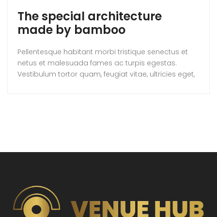
The special architecture
made by bamboo
Pellentesque habitant morbi tristique senectus et
netus et malesuada fames ac turpis egestas.
Vestibulum tortor quam, feugiat vitae, ultricies eget,
tempor sit amet, ante. Donec eu libero sit amet
quam egestas semper. Aenean ultricies mi vitae
est. Mauris placerat eleifend leo.