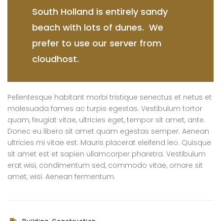
South Holland is entirely sandy
beach with lots of dunes. We
prefer to use our server from
cloudhost.
Pellentesque habitant morbi tristique senectus et netus et
malesuada fames ac turpis egestas. Vestibulum tortor
quam, feugiat vitae, ultricies eget, tempor sit amet, ante.
Donec eu libero sit amet quam egestas semper. Aenean
ultricies mi vitae est. Mauris placerat eleifend leo. Quisque
sit amet est et sapien ullamcorper pharetra. Vestibulum
erat wisi, condimentum sed, commodo vitae, ornare sit
amet, wisi. Aenean fermentum.
,